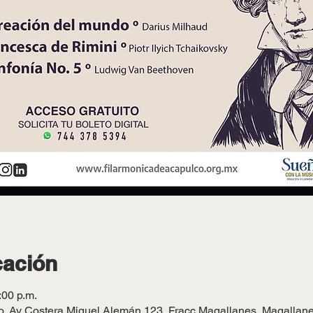
cación
:00 p.m.
o, Av Costera Miguel Alemán 123, Fracc Magallanes, Magallan