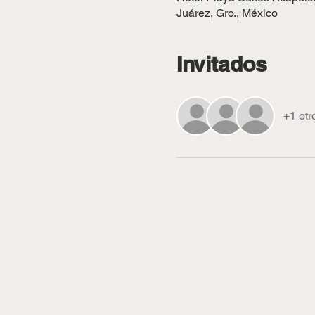
Juárez, Gro., México
Invitados
+1 otr