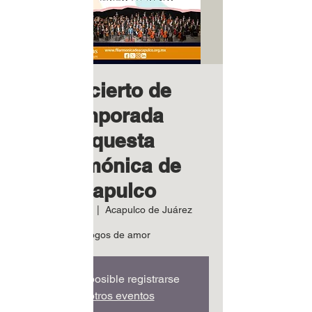
Concierto de
Temporada
Orquesta
Filarmónica de
Acapulco
jue 28 de ago
  |  
Acapulco de Juárez
Diálogos de amor
Ya no es posible registrarse
Ver otros eventos