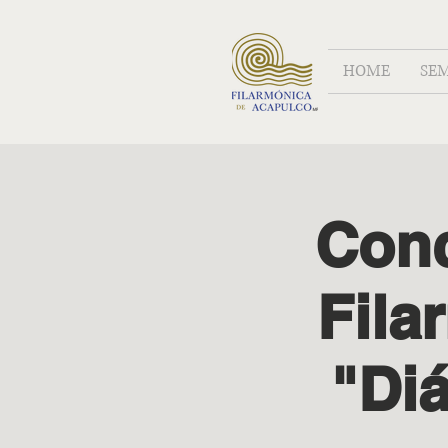
HOME
SE
Conc
Fila
"Di