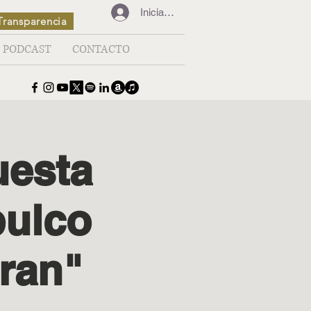
Iniciar sesión
Transparencia
PODCAST
CONTACTO
uesta
pulco
ran"