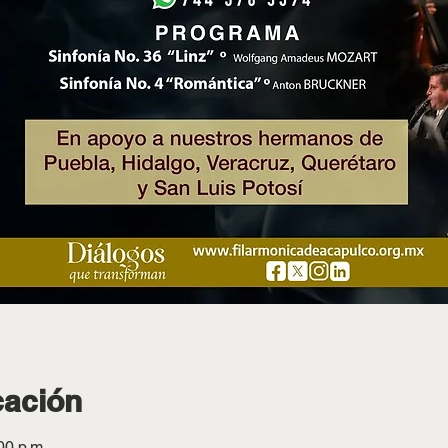
cación
00 p.m.