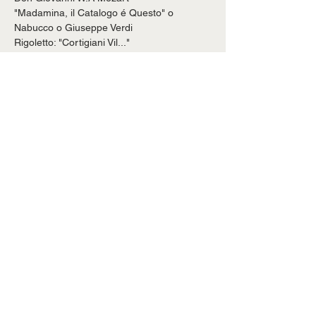
"Madamina, il Catalogo é Questo" o
Nabucco o Giuseppe Verdi
Rigoletto: "Cortigiani Vil..."
Mostrar más
Compartir este evento
© 2025 Centro de Medios ESCA